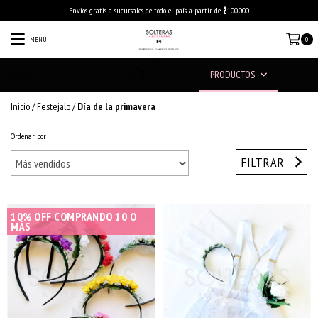
Envios gratis a sucursales de todo el país a partir de $100.000
MENÚ
0
PRODUCTOS
Inicio
/
Festejalo
/
Día de la primavera
Ordenar por
FILTRAR
10% OFF COMPRANDO 10 O
MÁS