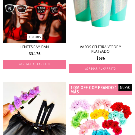
3 COLORES
LENTES RAY-BAN
VASOS CELEBRA VERDE Y
PLATEADO
$3.176
$686
AGREGAR AL CARRITO
AGREGAR AL CARRITO
10% OFF COMPRANDO 10 O
NUEVO
MÁS