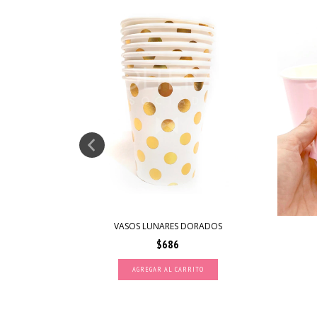
ADOS
VASOS LUNARES DORADOS
$686
AGREGAR AL CARRITO