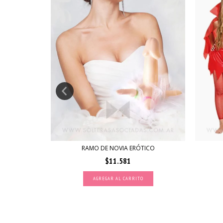
ALIZADA
RAMO DE NOVIA ERÓTICO
$11.581