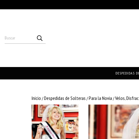
DESPEDIDAS D
Inicio
Despedidas de Solteras
Para la Novia
Velos, Disfra
/
/
/