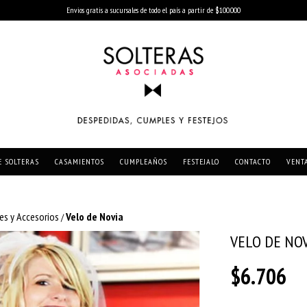
Envios gratis a sucursales de todo el país a partir de $100.000
E SOLTERAS
CASAMIENTOS
CUMPLEAÑOS
FESTEJALO
CONTACTO
VENT
ces y Accesorios
Velo de Novia
/
VELO DE NO
$6.706