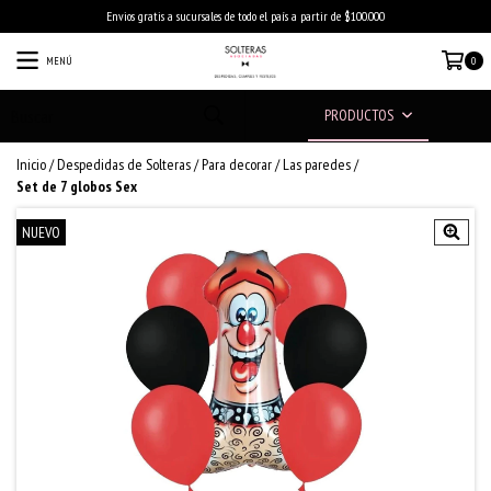
Envios gratis a sucursales de todo el país a partir de $100.000
MENÚ
0
PRODUCTOS
Inicio
/
Despedidas de Solteras
/
Para decorar
/
Las paredes
/
Set de 7 globos Sex
NUEVO