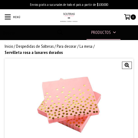
Envios gratis a sucursales de todo el país a partir de $100.000
MENÚ
0
PRODUCTOS
Inicio
/
Despedidas de Solteras
/
Para decorar
/
La mesa
/
Servilleta rosa a lunares dorados