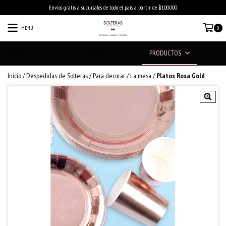
Envios gratis a sucursales de todo el país a partir de $100.000
MENÚ
0
PRODUCTOS
Inicio
/
Despedidas de Solteras
/
Para decorar
/
La mesa
/
Platos Rosa Gold