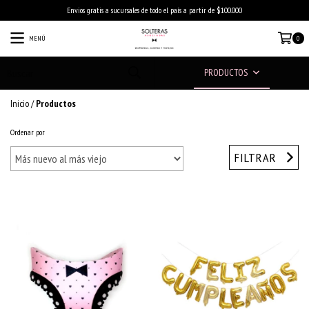
Envios gratis a sucursales de todo el país a partir de $100.000
MENÚ
0
PRODUCTOS
Inicio
/
Productos
Ordenar por
FILTRAR