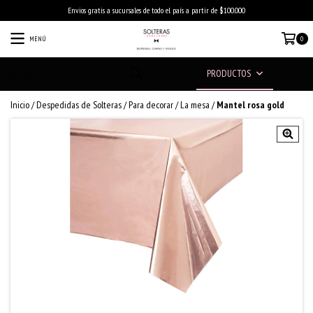
Envios gratis a sucursales de todo el país a partir de $100.000
MENÚ
0
PRODUCTOS
Inicio
/
Despedidas de Solteras
/
Para decorar
/
La mesa
/
Mantel rosa gold