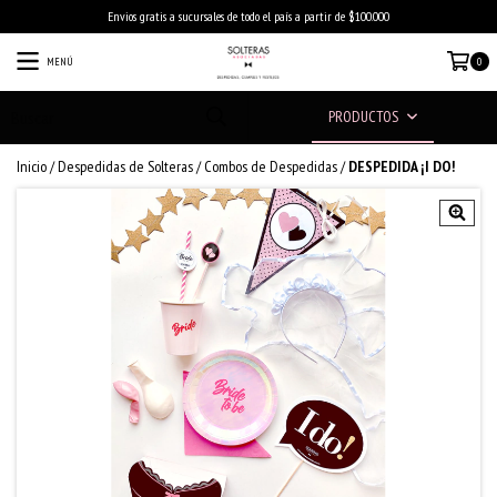
Envios gratis a sucursales de todo el país a partir de $100.000
MENÚ
0
PRODUCTOS
Inicio
/
Despedidas de Solteras
/
Combos de Despedidas
/
DESPEDIDA ¡I DO!