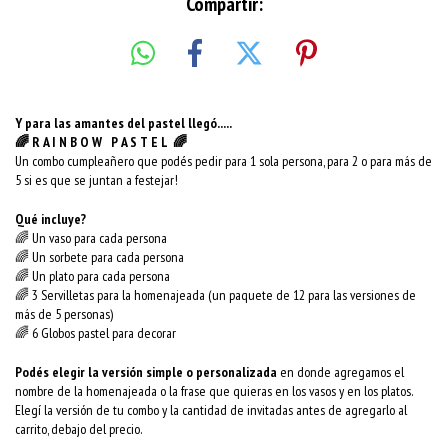
Compartir:
Y para las amantes del pastel llegó.....
🌈 R A I N B O W P A S T E L 🌈
Un combo cumpleañero que podés pedir para 1 sola persona, para 2 o para más de
5 si es que se juntan a festejar!
Qué incluye?
🌈 Un vaso para cada persona
🌈 Un sorbete para cada persona
🌈 Un plato para cada persona
🌈 3 Servilletas para la homenajeada (un paquete de 12 para las versiones de
más de 5 personas)
🌈 6 Globos pastel para decorar
Podés elegir la versión simple o personalizada
en donde agregamos el
nombre de la homenajeada o la frase que quieras en los vasos y en los platos.
Elegí la versión de tu combo y la cantidad de invitadas antes de agregarlo al
carrito, debajo del precio.