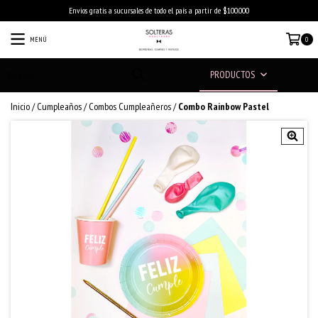
Envios gratis a sucursales de todo el país a partir de $100.000
MENÚ
0
PRODUCTOS
Inicio
/
Cumpleaños
/
Combos Cumpleañeros
/
Combo Rainbow Pastel